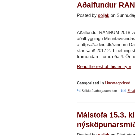
Aðalfundur RA
um
fjar-
Posted by
soljak
on Sunnuda
og
netnám
Aðalfundur RANNUM 2018 verðu
á
aðalbyggingu Menntavísindasv
grunn-
á https://c.deic.dk/rannum D
starfsárið 2017 2. Tilnefning s
og
framundan – umræða 4. Önnur 
framhaldsskó
Read the rest of this entry »
Categorized in
Uncategorized
við
Slökkt á athugasemdum
Email
Aðalfundur
RANNUM
Málstofa 15.3. k
2018
nýsköpunarsmið
Posted by
soljak
on Föstuda