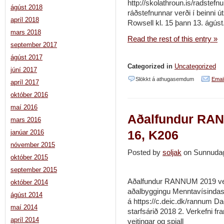
http://skolathroun.is/radstefnur
ágúst 2018
ráðstefnunnar verði í beinni ú
apríl 2018
Rowsell kl. 15 þann 13. ágúst
mars 2018
Read the rest of this entry »
september 2017
ágúst 2017
Categorized in
Uncategorized
júní 2017
við
Slökkt á athugasemdum
Email
apríl 2017
Snjallt
október 2016
skólastarf
maí 2016
Aðalfundur RAN
–
mars 2016
möguleikar
16, K206
janúar 2016
og
nóvember 2015
Posted by
soljak
on Sunnuda
áskoranir
október 2015
nýrrar
september 2015
Aðalfundur RANNUM 2019 verð
október 2014
tækni
aðalbyggingu Menntavísindasv
ágúst 2014
á https://c.deic.dk/rannum D
maí 2014
starfsárið 2018 2. Verkefni 
apríl 2014
veitingar og spjall