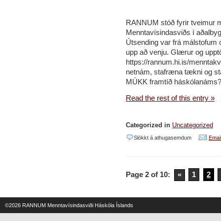
RANNUM stóð fyrir tveimur m
Menntavísindasviðs í aðalbygg
Útsending var frá málstofum o
upp að venju. Glærur og uppt
https://rannum.hi.is/menntak
netnám, stafræna tækni og sta
MÚKK framtíð háskólanáms?
Read the rest of this entry »
Categorized in
Uncategorized
við
Slökkt á athugasemdum
Email
Menntakvik
2017:
Page 2 of 10:
«
1
2
Tvær
málstofur
RANNUM
©2026
RANNUM Menntavísindasviði Háskóla Íslands