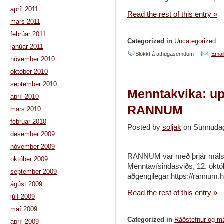
apríl 2011
Read the rest of this entry »
mars 2011
febrúar 2011
Categorized in
Uncategorized
janúar 2011
við
Slökkt á athugasemdum
Email
nóvember 2010
2.
október 2010
maí
september 2010
Menntakvika: up
kl.
apríl 2010
15
RANNUM
mars 2010
–
febrúar 2010
Posted by
soljak
on Sunnudag
Hlutir
desember 2009
í
nóvember 2009
RANNUM var með þrjár málsto
lífi
október 2009
Menntavísindasviðs, 12. októ
okkar:
september 2009
aðgengilegar https://rannum.
Skoðum
ágúst 2009
Read the rest of this entry »
júlí 2009
með
maí 2009
Gro
Categorized in
Ráðstefnur og m
apríl 2009
Skåland