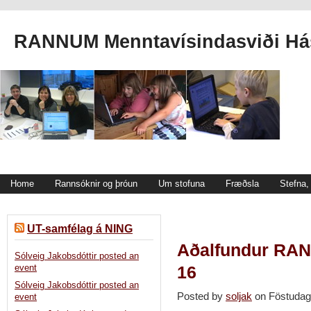
RANNUM Menntavísindasviði Hás
Home
Rannsóknir og þróun
Um stofuna
Fræðsla
Stefna
UT-samfélag á NING
Aðalfundur RANN
Sólveig Jakobsdóttir posted an
16
event
Sólveig Jakobsdóttir posted an
Posted by
soljak
on Föstudag
event