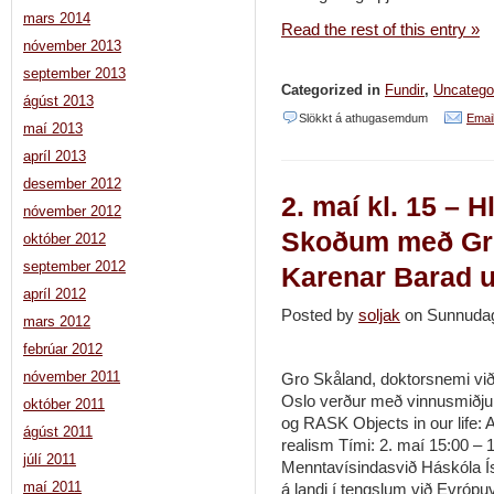
mars 2014
Read the rest of this entry »
nóvember 2013
september 2013
Categorized in
Fundir
,
Uncatego
ágúst 2013
við
Slökkt á athugasemdum
Email
maí 2013
Aðalfundur
apríl 2013
RANNUM
desember 2012
2. maí kl. 15 – Hl
2019
nóvember 2012
14.
Skoðum með Gr
október 2012
maí
september 2012
Karenar Barad 
kl.
apríl 2012
Posted by
soljak
on Sunnudag
16,
mars 2012
K206
febrúar 2012
nóvember 2011
Gro Skåland, doktorsnemi við
Oslo verður með vinnusmið
október 2011
og RASK Objects in our life: 
ágúst 2011
realism Tími: 2. maí 15:00 – 
júlí 2011
Menntavísindasvið Háskóla Ís
maí 2011
á landi í tengslum við Evróp