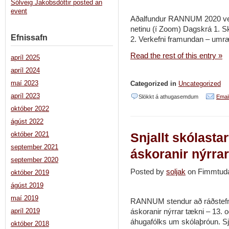
Sólveig Jakobsdóttir posted an
event
Aðalfundur RANNUM 2020 verð
netinu (í Zoom) Dagskrá 1. S
Efnissafn
2. Verkefni framundan – umræð
Read the rest of this entry »
apríl 2025
apríl 2024
maí 2023
Categorized in
Uncategorized
apríl 2023
við
Slökkt á athugasemdum
Email
október 2022
Aðalfundur
ágúst 2022
RANNUM
Snjallt skólasta
október 2021
15.
september 2021
sept.
áskoranir nýrra
september 2020
2020
Posted by
soljak
on Fimmtud
október 2019
kl.
ágúst 2019
16
maí 2019
RANNUM stendur að ráðstefnun
áskoranir nýrrar tækni – 13. 
apríl 2019
áhugafólks um skólaþróun. Sj
október 2018