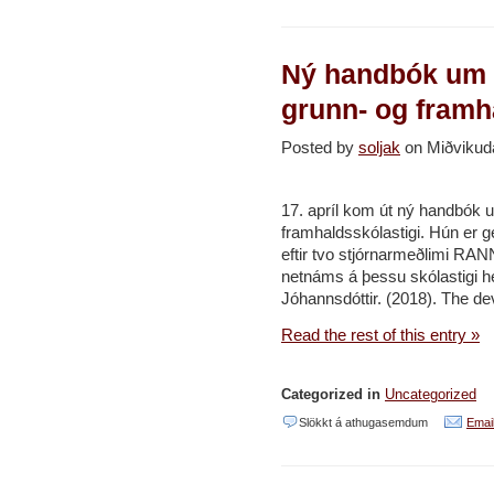
Bobby
Nisha:
Ný handbók um f
Vinnustofa/m
um
grunn- og framh
sýndarverul
Posted by
soljak
on Miðvikud
og
sköpun
17. apríl kom út ný handbók u
framhaldsskólastigi. Hún er ge
eftir tvo stjórnarmeðlimi RAN
netnáms á þessu skólastigi hé
Jóhannsdóttir. (2018). The de
Read the rest of this entry »
Categorized in
Uncategorized
við
Slökkt á athugasemdum
Email
Ný
handbók