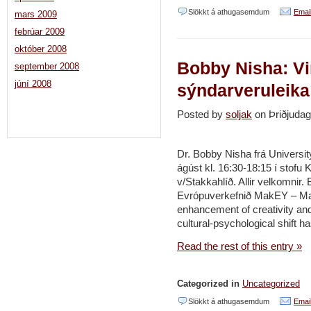
við
Slökkt á athugasemdum
Email
mars 2009
hugmyndir
Menntakvika
febrúar 2009
Karenar
upptökur
október 2008
Barad
Bobby Nisha: Vi
af
september 2008
um
júní 2008
málstofum
sýndarveruleik
hluthyggju
RANNUM
Posted by
soljak
on Þriðjuda
Dr. Bobby Nisha frá Universit
ágúst kl. 16:30-18:15 í stofu
v/Stakkahlíð. Allir velkomnir.
Evrópuverkefnið MakEY – Mak
enhancement of creativity and 
cultural-psychological shift h
Read the rest of this entry »
Categorized in
Uncategorized
við
Slökkt á athugasemdum
Email