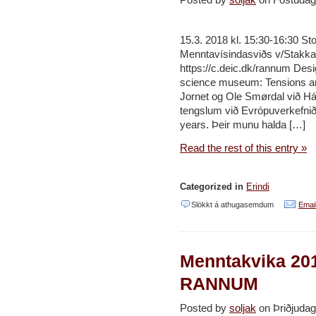
15.3. 2018 kl. 15:30-16:30 St
Menntavísindasviðs v/Stakkah
https://c.deic.dk/rannum Des
science museum: Tensions and
Jornet og Ole Smørdal við Hás
tengslum við Evrópuverkefni
years. Þeir munu halda […]
Read the rest of this entry »
Categorized in
Erindi
við
Slökkt á athugasemdum
Email
Málstofa
15.3.
Menntakvika 201
kl.
15:30
RANNUM
um
Posted by
soljak
on Þriðjuda
nýsköpunars