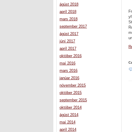
ágúst 2018
Fr
apríl 2018
yf
mars 2018
S
september 2017
R
mö
ágúst 2017
um
júní 2017
Re
apríl 2017
október 2016
Ca
maí 2016
mars 2016
janúar 2016
nóvember 2015
október 2015
september 2015
október 2014
ágúst 2014
maí 2014
apríl 2014