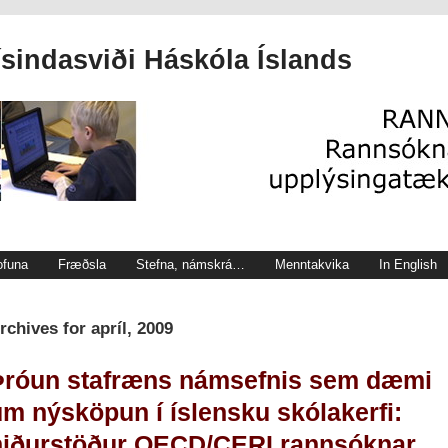
indasviði Háskóla Íslands
ofuna
Fræðsla
Stefna, námskrá…
Menntakvika
In English
rchives for apríl, 2009
Þróun stafræns námsefnis sem dæmi
um nýsköpun í íslensku skólakerfi:
niðurstöður OECD/CERI rannsóknar