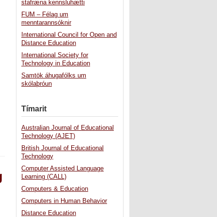
stafræna kennsluhætti
FUM – Félag um
menntarannsóknir
International Council for Open and
Distance Education
International Society for
Technology in Education
Samtök áhugafólks um
skólaþróun
Tímarit
Australian Journal of Educational
Technology (AJET)
British Journal of Educational
Technology
Computer Assisted Language
g
Learning (CALL)
Computers & Education
Computers in Human Behavior
Distance Education