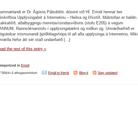
nýsköpun
ummælandi er Dr. Ágústa Pálsdóttir, dósent við HÍ. Erindi hennar ber
í
irskriftina Upplýsingaleit á Internetinu – Heilsa og lífsstíll. Málstofan er haldin 
íslensku
takkahlíð, aðalbyggingu menntavísindasviðsins (stofu E205) á vegum
ANNUM, Rannsóknarstofu í upplýsingatækni og miðlun og. Umræðuefnið er
skólakerfi:
guleikar mismunandi þjóðfélagshópa til að afla upplýsinga á Internetinu. Miki
niðurstöður
ræða hefur átt sér stað undanfarið […]
OECD/CERI
ad the rest of this entry »
rannsóknar
tegorized in
Erindi
við
Slökkt á athugasemdum
Email to friend
Blog it
Stay updated
Upplýsingaleit
á
Internetinu
–
Heilsa
og
lífsstíll,
málstofa