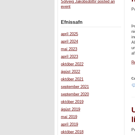
Sólveig Jakobsdóttir posted an
event
P
Efnissafn
Þ
n
apríl 2025
in
apríl 2024
Al
u
maí 2023
a
apríl 2023
Re
október 2022
ágúst 2022
Ca
október 2021
september 2021
september 2020
október 2019
U
ágúst 2019
maí 2019
l
apríl 2019
P
október 2018