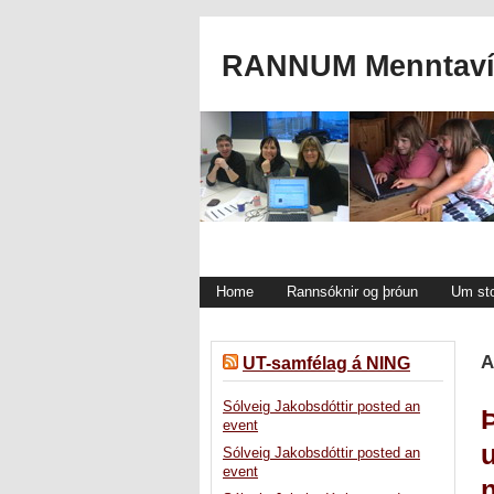
RANNUM Menntavís
Home
Rannsóknir og þróun
Um st
A
UT-samfélag á NING
Sólveig Jakobsdóttir posted an
event
Sólveig Jakobsdóttir posted an
event