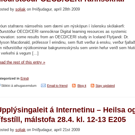
osted by
soljak
on Þriðjudagur, apríl 28th 2009
róun stafræns námsefnis sem dæmi um nýsköpun í íslensku skólakerfi:
iðurstöður OECD/CERI rannsóknar Digital learning resources as systemic
novation: some results from an OECD/CERI study in Iceland Flytjandi: Dr.
lyson Macdonald, prófessor Í erindinu, sem flutt verður á ensku, verður fjallað
m niðurstöður nýútkominnar bakgrunnsskýrslu sem unnin hefur verið sem hluti
f verkefni á vegum […]
ad the rest of this entry »
tegorized in
Erindi
við
Slökkt á athugasemdum
Email to friend
Blog it
Stay updated
Þróun
stafræns
pplýsingaleit á Internetinu – Heilsa o
námsefnis
sem
ífsstíll, málstofa 28.4. kl. 12-13 E205
dæmi
osted by
soljak
on Þriðjudagur, apríl 21st 2009
um