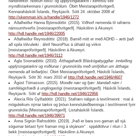
handverkið: Notkun tölvu- og upplýsingatækni í kennslu sex
myndlistarkennara í grunnskólum.
Óbirt Meistaraprófsritgerð,
Kennaraháskóli Íslands, Reykjavík. Sótt 24. október 2008 af
http://skemman.khi.is/handle/1946/1272
Aðalheiður Hanna Björnsdóttir. (2015). Viðhorf nemenda til rafræns
námsumhverfis [meistaraprófsritgerð]. Háskólinn á Akureyri.
http://hdl.handle.net/1946/22005
Aðalheiður Reynisdóttir. (2018). Barnið mitt er með ADHD – ætti það
að spila tölvuleiki : áhrif NeuroPlus á úthald og virkni
[meistaraprófsritgerð]. Háskólinn á Akureyri.
http://hdl.handle.net/1946/3112
Agla Snorradóttir. (2010).
Átthagafræði Bláskógabyggðar: innleiðing
upplýsingatækni og miðlunar í grunnskóla með umfjöllun um átthaga
nemenda að leiðarljósi
. Óbirt Meistaraprófsritgerð, Háskóli Íslands,
Reykjavík. Sótt 30. mars 2010 af
http://hdl.handle.net/1946/4607
Ágúst Tómasson. (2015).
Moodle nær og fjær: blandað nám í
samfélagsfræði á unglingastigi
(meistaraprófsritgerð). Háskóli Íslands,
Reykjavík. Sótt af
http://hdl.handle.net/1946/22956
Alexía Rós Gylfadóttir. (2021). Stafræn nálgun á textílmennt : mat á
möguleikum nýrrar tækni og þróun kennsluleiðbeininga í textílmennt fyrir
grunnskóla [Meistaraprófsritgerð]. Listaháskóli Íslands.
http://hdl.handle.net/1946/39971
Anna Sigrún Rafnsdóttir. (2019). „Það er bara svo gaman að sjá
sögurnar birtast fyrir framan mig á skjánum“ : spjaldtölvur í ritun í 3.
bekk [meistaraprófsritgerð]. Háskólinn á Akureyri.