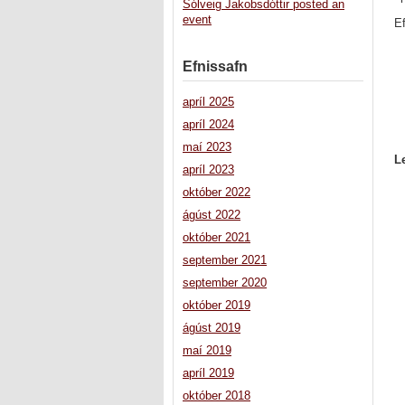
Sólveig Jakobsdóttir posted an
event
Ef
Efnissafn
apríl 2025
apríl 2024
maí 2023
L
apríl 2023
október 2022
ágúst 2022
október 2021
september 2021
september 2020
október 2019
ágúst 2019
maí 2019
apríl 2019
október 2018