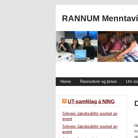
RANNUM Menntavís
Home
Rannsóknir og þróun
Um st
UT-samfélag á NING
Sólveig Jakobsdóttir posted an
event
Hé
Sólveig Jakobsdóttir posted an
mi
event
up