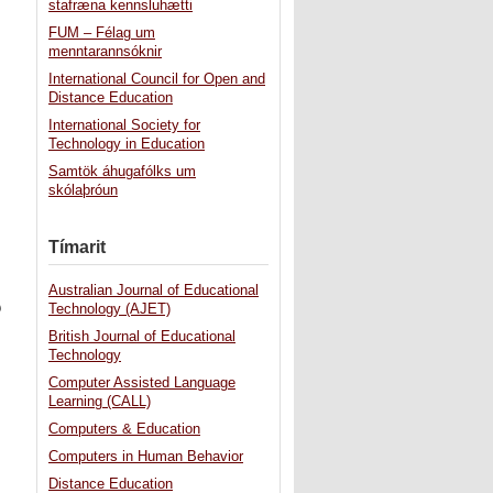
stafræna kennsluhætti
FUM – Félag um
menntarannsóknir
International Council for Open and
Distance Education
International Society for
Technology in Education
Samtök áhugafólks um
skólaþróun
Tímarit
Australian Journal of Educational
ð
Technology (AJET)
British Journal of Educational
Technology
Computer Assisted Language
Learning (CALL)
Computers & Education
Computers in Human Behavior
Distance Education