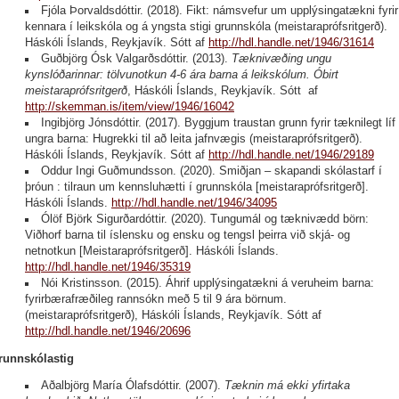
Fjóla Þorvaldsdóttir. (2018). Fikt: námsvefur um upplýsingatækni fyrir
kennara í leikskóla og á yngsta stigi grunnskóla (meistaraprófsritgerð).
Háskóli Íslands, Reykjavík. Sótt af
http://hdl.handle.net/1946/31614
Guðbjörg Ósk Valgarðsdóttir. (2013).
Tæknivæðing ungu
kynslóðarinnar: tölvunotkun 4-6 ára barna á leikskólum. Óbirt
meistaraprófsritgerð
, Háskóli Íslands, Reykjavík. Sótt af
http://skemman.is/item/view/1946/16042
Ingibjörg Jónsdóttir. (2017). Byggjum traustan grunn fyrir tæknilegt líf
ungra barna: Hugrekki til að leita jafnvægis (meistaraprófsritgerð).
Háskóli Íslands, Reykjavík. Sótt af
http://hdl.handle.net/1946/29189
Oddur Ingi Guðmundsson. (2020). Smiðjan – skapandi skólastarf í
þróun : tilraun um kennsluhætti í grunnskóla [meistaraprófsritgerð].
Háskóli Íslands.
http://hdl.handle.net/1946/34095
Ólöf Björk Sigurðardóttir. (2020). Tungumál og tæknivædd börn:
Viðhorf barna til íslensku og ensku og tengsl þeirra við skjá- og
netnotkun [Meistaraprófsritgerð]. Háskóli Íslands.
http://hdl.handle.net/1946/35319
Nói Kristinsson. (2015). Áhrif upplýsingatækni á veruheim barna:
fyrirbærafræðileg rannsókn með 5 til 9 ára börnum.
(meistaraprófsritgerð), Háskóli Íslands, Reykjavík. Sótt af
http://hdl.handle.net/1946/20696
runnskólastig
Aðalbjörg María Ólafsdóttir. (2007).
Tæknin má ekki yfirtaka