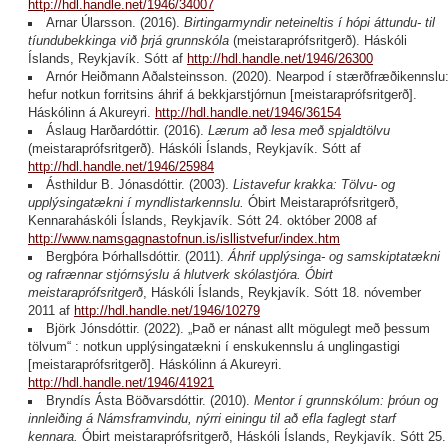
http://hdl.handle.net/1946/34007
Arnar Úlarsson. (2016).
Birtingarmyndir neteineltis í hópi áttundu- til
tíundubekkinga við þrjá grunnskóla
(meistaraprófsritgerð). Háskóli
Íslands, Reykjavík. Sótt af
http://hdl.handle.net/1946/26300
Arnór Heiðmann Aðalsteinsson. (2020). Nearpod í stærðfræðikennslu
hefur notkun forritsins áhrif á bekkjarstjórnun [meistaraprófsritgerð].
Háskólinn á Akureyri.
http://hdl.handle.net/1946/36154
Áslaug Harðardóttir. (2016).
Lærum að lesa með spjaldtölvu
(meistaraprófsritgerð). Háskóli Íslands, Reykjavík. Sótt af
http://hdl.handle.net/1946/25984
Ásthildur B. Jónasdóttir. (2003).
Listavefur krakka: Tölvu- og
upplýsingatækni í myndlistarkennslu.
Óbirt Meistaraprófsritgerð,
Kennaraháskóli Íslands, Reykjavík. Sótt 24. október 2008 af
http://www.namsgagnastofnun.is/isllistvefur/index.htm
Bergþóra Þórhallsdóttir. (2011).
Áhrif upplýsinga- og samskiptatækni
og rafrænnar stjórnsýslu á hlutverk skólastjóra. Óbirt
meistaraprófsritgerð
, Háskóli Íslands, Reykjavík. Sótt 18. nóvember
2011 af
http://hdl.handle.net/1946/10279
Björk Jónsdóttir. (2022). „Það er nánast allt mögulegt með þessum
tölvum“ : notkun upplýsingatækni í enskukennslu á unglingastigi
[meistaraprófsritgerð]. Háskólinn á Akureyri.
http://hdl.handle.net/1946/41921
Bryndís Ásta Böðvarsdóttir. (2010).
Mentor í grunnskólum: þróun og
innleiðing á Námsframvindu, nýrri einingu til að efla faglegt starf
kennara.
Óbirt meistaraprófsritgerð, Háskóli Íslands, Reykjavík. Sótt 25.