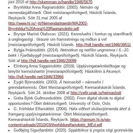
júní 2010 af
http://skemman.is/handle/1946/5670
Brynhildur Anna Ragnarsdóttir. (2002).
Netnám og
nemendasjálfstæði.
Óbirt meistaraprófsritgerð, Háskóli Íslands,
Reykjavík. Sótt 31.maí 2005 af
http://www.hi.is/~jtj/Nemendaritgerdir/MA2002-
Brynhildur%20Anna%20Ragnarsdottir.pdf
Brynjar Marínó Ólafsson. (2021). Kennsluefni í forritun og stærðfræði
á unglingastigi : tilraunir um framsetningu og miðlun á vef
[meistaraprófsritgerð]. Háskóli Íslands.
http://hdl.handle.net/1946/39511
Bylgja Þráinsdóttir. (2014).
Netnotkun og netfíkn ungmenna í 6.–10.
bekk í Fjarðabyggð
(meistaraprófsritgerð). Háskóli Íslands, Reykjavík.
Sótt af
http://hdl.handle.net/1946/20099
Elínborg Anna Siggeirsdóttir. (2019). Upplýsingatæknileiðtogar og
breyttir kennsluhættir [meistaraprófsritgerð]. Háskólinn á Akureyri.
http://hdl.handle.net/1946/33966
Eygló Björnsdóttir. (2003).
Á heimaslóð – námsefni í
grenndarkennslu.
Óbirt Meistaraprófsritgerð, Kennaraháskóli Íslands,
Reykjavík. Sótt 24. október 2008 af
http://vefir.unak.is/heimaslod/
Gréta Björk Guðmundsdóttir. (2002).
From digital divide to digital
opportunities?
Óbirt doktorsritgerð, University of Oslo, Oslo.
G. Þórhildur Elfarsdóttir. (2004).
Hafa viðhorf skólastjórnenda áhrif á
framgang upplýsingatækninnar.
Óbirt Meistaraprófsritgerð,
Kennaraháskóli Íslands, Reykjavík.
https://rannum.hi.is/wp-
content/uploads/2010/03/thorhildurelfarsdottir_MEd.pdf
Guðbjörg Sigurðardóttir. (2020). Spjaldtölvur á yngsta stigi grunnskóla