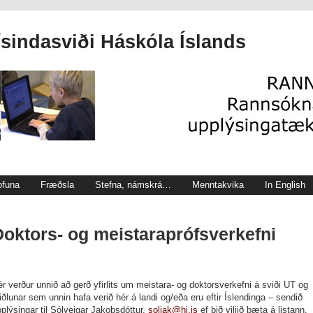
indasviði Háskóla Íslands
ofuna
Fræðsla
Stefna, námskrá…
Menntakvika
In English
Doktors- og meistaraprófsverkefni
r verður unnið að gerð yfirlits um meistara- og doktorsverkefni á sviði UT og
ðlunar sem unnin hafa verið hér á landi og/eða eru eftir Íslendinga – sendið
plýsingar til Sólveigar Jakobsdóttur,
soljak@hi.is
ef þið viljið bæta á listann.