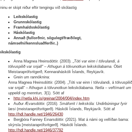
ninu er skipt niður eftir tengingu við skólastig
Leikskólastig
Grunnskólastig
Framhaldsskólastig
Háskólastig
Annað (fullorðnir, sögulegt/fræðilegt,
námsefni/kennsluaðferðir..)
eikskólastig
Anna Magnea Hreinsdóttir. (2003).
„Tóti var einn í tölvulandi, á
tölvuspilið var snjall“ – Athugun á tölvunotkun leikskólabarna.
Óbirt
Meistaraprófsritgerð, Kennaraháskóli Íslands, Reykjavík.
Grein um rannóknina:
Anna Magnea Hreinsdóttir. (2004). „Tóti var einn í tölvulandi, á tölvuspili
var snjall“ – Athugun á tölvunotkun leikskólabarna.
Netla – veftímarit um
uppeldi og menntun, 3
(1). Sótt af
http://netla.khi.is/greinar/2004/004/index.htm
Auður Ævarsdóttir. (2016).
Smáforrit í leikskóla: Undirbúningur fyrir
læsi
(meistaraprófsritgerð). Háskóli Íslands, Reykjavík. Sótt af
http://hdl.handle.net/1946/26430
Bergþóra Fanney Einarsdóttir. (2021). Mat á námi og vellíðan barna:
skýrsla [meistaraprófsritgerð]. Háskóli Íslands.
http://hdl.handle.net/1946/37792