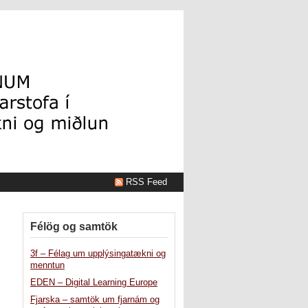
RSS Feed
Félög og samtök
3f – Félag um upplýsingatækni og
menntun
EDEN – Digital Learning Europe
Fjarska – samtök um fjarnám og