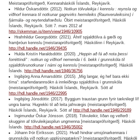
Meistaraprófsritgerð, Kennaraháskóli Íslands, Reykjavík.
Hildur Óskarsdóttir. (2012).
Notkun tölvuleikja í kennslu : reynsla og
viðhorf kennara til notkunar gagnvirks hermileiks (Raunveruleiksins) í
fjármála- og neytendafræðslu.
Óbirt meistaraprófsritgerð, Háskóli
Íslands, Reykjavík. Sótt 7. mars 2012 af
http://skemman.is/item/view/1946/10905
Hrafnhildur Georgsdóttir. (2021). Áhrif spjaldtölva á gæði og
framþróun kennslu [meistaraprófsritgerð]. Háskólinn í Reykjavík.
http://hdl.handle.net/1946/39435
Hulda Kristín Haraldsdóttir. (2020).
„Heppin að fá að nota þessi
forréttindi“ : notkun og viðhorf nemenda í 6. bekk í grunnskóla til
spjaldtölvunotkunar í námi og kennslu
[meistaraprófsritgerð]. Háskóli
Íslands.
http://hdl.handle.net/1946/36756
Ingibjörg Anna Arnarsdóttir. (2015). „Mig langar, ég hef bara ekki
tíma“: starfendarannsókn á innleiðingu spjaldtölva í grunnskóla
(meistaraprófsritgerð). Háskóli Íslands, Reykjavík. Sótt af
http://hdl.handle.net/1946/22995
Ingibjörg Jónsdóttir. (2017). Byggjum traustan grunn fyrir tæknilegt líf
ungra barna: Hugrekki til að leita jafnvægis (meistaraprófsritgerð).
Háskóli Íslands, Reykjavík. Sótt af
http://hdl.handle.net/1946/29189
Ingimundur Óskar Jónsson. (2018). Tölvuleikir, líðan og velferð :
skugginn af tölvuleikjaspilun ungmenna [meistaraprófsritgerð]. Háskóli
Íslands.
http://hdl.handle.net/1946/35002
Jóhann Þór Eiríksson. (2021). Hvað hindrar umsjónarkennara í
grunnskóla við notkun upplýsingatækni? [meistaraprófsritgerð]. Háskóli