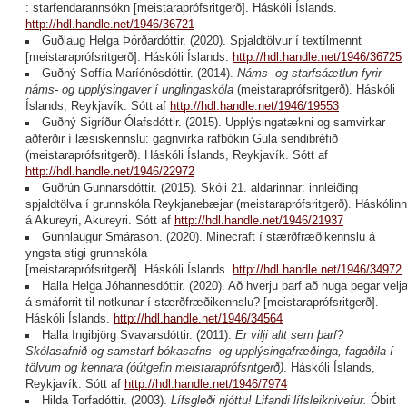
: starfendarannsókn [meistaraprófsritgerð]. Háskóli Íslands.
http://hdl.handle.net/1946/36721
Guðlaug Helga Þórðardóttir. (2020). Spjaldtölvur í textílmennt
[meistaraprófsritgerð]. Háskóli Íslands.
http://hdl.handle.net/1946/36725
Guðný Soffía Maríónósdóttir. (2014).
Náms- og starfsáætlun fyrir
náms- og upplýsingaver í unglingaskóla
(meistaraprófsritgerð). Háskóli
Íslands, Reykjavík. Sótt af
http://hdl.handle.net/1946/19553
Guðný Sigríður Ólafsdóttir. (2015). Upplýsingatækni og samvirkar
aðferðir í læsiskennslu: gagnvirka rafbókin Gula sendibréfið
(meistaraprófsritgerð). Háskóli Íslands, Reykjavík. Sótt af
http://hdl.handle.net/1946/22972
Guðrún Gunnarsdóttir. (2015). Skóli 21. aldarinnar: innleiðing
spjaldtölva í grunnskóla Reykjanebæjar (meistaraprófsritgerð). Háskólinn
á Akureyri, Akureyri. Sótt af
http://hdl.handle.net/1946/21937
Gunnlaugur Smárason. (2020). Minecraft í stærðfræðikennslu á
yngsta stigi grunnskóla
[meistaraprófsritgerð]. Háskóli Íslands.
http://hdl.handle.net/1946/34972
Halla Helga Jóhannesdóttir. (2020). Að hverju þarf að huga þegar velj
á smáforrit til notkunar í stærðfræðikennslu? [meistaraprófsritgerð].
Háskóli Íslands.
http://hdl.handle.net/1946/34564
Halla Ingibjörg Svavarsdóttir. (2011).
Er vilji allt sem þarf?
Skólasafnið og samstarf bókasafns- og upplýsingafræðinga, fagaðila í
tölvum og kennara (óútgefin meistaraprófsritgerð)
. Háskóli Íslands,
Reykjavík. Sótt af
http://hdl.handle.net/1946/7974
Hilda Torfadóttir. (2003).
Lífsgleði njóttu! Lifandi lífsleiknivefur.
Óbirt