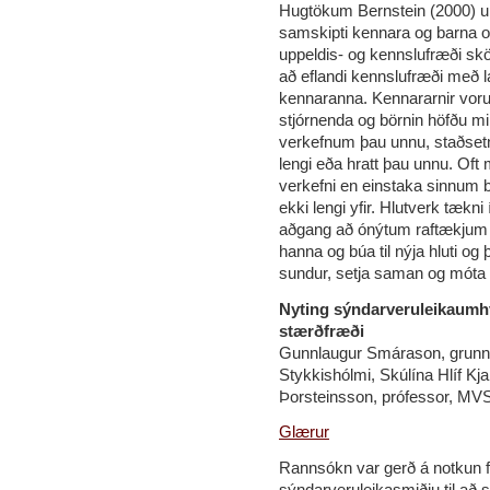
Hugtökum Bernstein (2000) um 
samskipti kennara og barna o
uppeldis- og kennslufræði sk
að eflandi kennslufræði með l
kennaranna. Kennararnir voru
stjórnenda og börnin höfðu mik
verkefnum þau unnu, staðset
lengi eða hratt þau unnu. Oft 
verkefni en einstaka sinnum ba
ekki lengi yfir. Hlutverk tækni
aðgang að ónýtum raftækjum s
hanna og búa til nýja hluti og þ
sundur, setja saman og móta
Nyting sýndarveruleikaumhv
stærðfræði
Gunnlaugur Smárason, grunn
Stykkishólmi, Skúlína Hlíf Kja
Þorsteinsson, prófessor, MVS
Glærur
Rannsókn var gerð á notkun f
sýndarveruleikasmiðju til að