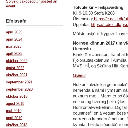
Sólveig Jakobsdóttir posted an
event
Tölvuleikir – leikjavæðing
Kl. 9-10.30 Stofa K208
Útsending:
https://c.deic.dk/ut
Efnissafn
Upptaka:
https://c.deic.dk/ps
apríl 2025
Málstofustjóri: Tryggvi Thayer
apríl 2024
Norræn könnun 2017 um við
maí 2023
í kennslu
apríl 2023
Bjarki Þór Jónsson, framhald
Fjölbrautaskólanum í Ármúla, S
október 2022
MVS, HÍ, og Skúlína Hlíf Kjar
ágúst 2022
Glærur
október 2021
september 2021
Notkun tölvuleikja getur aukið
september 2020
nemenda á námi í ýmsum náms
auknum mæli. Margt er þó óljós
október 2019
notkun og hvernig þeir nýtast
ágúst 2019
Horizontal-verkefninu „Digita
maí 2019
countries“, en á vegum þess 
apríl 2019
norrænna kennara á notkun tölv
kynntar helstu niðurstöður h
október 2018