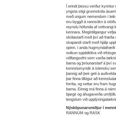
Í erindi þessu verður kynntur
yngsta stigi grunnskóla ásam
með ungum nemendum í leik- o
eru byggð á rannsókn á stöðu u
reynslu höfunda af vettvangi l
kennara. Megintilgangur vefjar
skólastarfi með því að fræða 
skapandi starfi með hjálp uppl
opinn. í anda hugmyndafræði 
notkun spjaldtölva við efnisger
viðfangsefni sem varða tæknin
barna og þróunarstarf á því sv
kennslumyndir á íslensku se
þannig að þeir geti á auðvelda
þar finna tillögur að kennslu
forrita, og settar eru fram h
barna. Einnig má finna á nám
bjargir og áhugaverða umfjöllun
tengslum við upplýsingatækni
Nýsköpunarsmiðjur í mennt
RANNUM og RASK