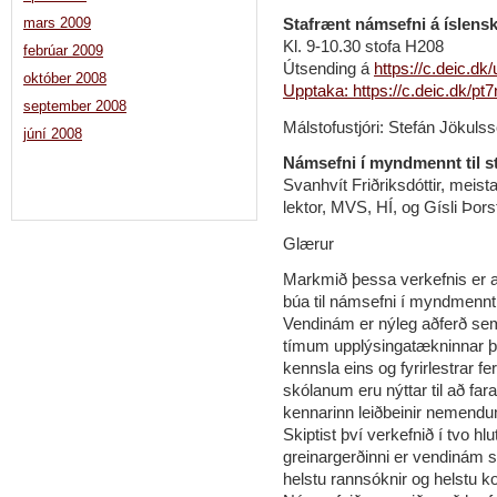
Stafrænt námsefni á íslens
mars 2009
Kl. 9-10.30 stofa H208
febrúar 2009
Útsending á
https://c.deic.dk/
október 2008
Upptaka: https://c.deic.dk/p
september 2008
Málstofustjóri: Stefán Jökuls
júní 2008
Námsefni í myndmennt til 
Svanhvít Friðriksdóttir, meis
lektor, MVS, HÍ, og Gísli Þor
Glærur
Markmið þessa verkefnis er a
búa til námsefni í myndmennt 
Vendinám er nýleg aðferð sem
tímum upplýsingatækninnar þ
kennsla eins og fyrirlestrar f
skólanum eru nýttar til að fa
kennarinn leiðbeinir nemendu
Skiptist því verkefnið í tvo hl
greinargerðinni er vendinám s
helstu rannsóknir og helstu ko