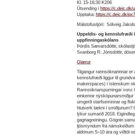
Kl. 15-16:30 K206
Útsending í
https://c.deic.dk/u
Upptaka:
https://c.deic.dk/px
Málstofustjóri: Sólveig Jakobs
Uppeldis- og kennslufræði
uppfinningaskólans
Þórdís Sævarsdóttir, skólast
Svanborg R. Jónsdóttir, dóse
Glærur
Tilgangur rannsóknarinnar er 
kennslufræði liggur til grundv
makerspaces) í íslenskum sk
Rannsóknarspurningar voru: 
einkennir nýsköpunarsmiðjur
umgerð starfseminnar og flok
hlutverk tækni í smiðjunum? Ga
lýkur sumarið 2018. Eigindle
gagnagreiningu. Gögnin sama
ljósmyndum frá námskeiðum In
aldrinum 5–10 ára og viðtöl ve