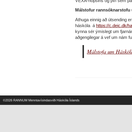
VEXA-hópsins og því sem þar 
Málstofur rannsóknarstofu
Athuga einnig að útsending 
háskóla á
https://c.deic.dk/
kynna sér ýmislegt um fjarn
aðgengilegar á vef um nám ful
Málstofa um Háskól
©2026
RANNUM Menntavísindasviði Háskóla Íslands