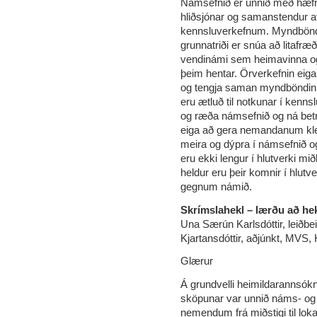
Námsefnið er unnið með hæfn
hliðsjónar og samanstendur
kennsluverkefnum. Myndböndin
grunnatriði er snúa að litafr
vendinámi sem heimavinna og 
þeim hentar. Örverkefnin eig
og tengja saman myndböndin 
eru ætluð til notkunar í kennsl
og ræða námsefnið og ná betri
eiga að gera nemandanum kleif
meira og dýpra í námsefnið og
eru ekki lengur í hlutverki m
heldur eru þeir komnir í hlut
gegnum námið.
Skrímslahekl – lærðu að he
Una Særún Karlsdóttir, leiðbei
Kjartansdóttir, aðjúnkt, MVS, 
Glærur
Á grundvelli heimildarannsókna
sköpunar var unnið náms- og 
nemendum frá miðstigi til loka