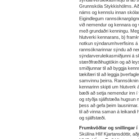
Grunnskóla Stykkishólms. A
náms og kennslu innan skólas
Eigindlegum rannsóknargögnu
við nemendur og kennara og 
með grundaðri kenningu. Megi
hlutverki kennarans, b) fram
notkun sýndarumhverfisins 
rannsóknarinnar sýndu að n
sýndarveruleikasmiðjunni á s
stærðfræðihugtökin og að ley
smiðjunnar til að byggja ke
tækifæri til að leggja þverfag
samvinnu þeirra. Rannsóknin 
kennarinn skipti um hlutverk
bæði að setja nemendur inn í 
og styðja sjálfstæða hugsun
þess að gefa þeim lausnirnar
til að vinna saman á leikandi 
og sjálfstæði.
Frumkvöðlar og snillingar í
Skúlína Hlíf Kjartansdóttir, að