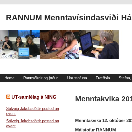
RANNUM Menntavísindasviði Hás
Home
Rannsóknir og þróun
Um stofuna
Fræðsla
Stefna
UT-samfélag á NING
Menntakvika 20
Sólveig Jakobsdóttir posted an
event
Menntakvika 12. október 20
Sólveig Jakobsdóttir posted an
event
Málstofur RANNUM