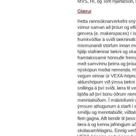
MVS, HÍ, og Torfi Hjartarson,
Glærur
Þetta rannsóknarverkefni sny
vinnur saman að þróun og efli
gervera (e. makerspaces) í í
frumkvöðlar á sviði tækninotk
mismunandi störfum innan me
hjálp stafrænnar tækni og sk
framtakssamir hönnuðir fremur
með samvinnu þeirra og þróuna
nýsköpun meðal nemenda. Hér e
vegum einnar úr VEXA-hópnum
aldurshópum við ýmsa tækni í 
snillinga á því sviði, læra til
bjóða að því búnu öðrum neme
menntabúðum. Í málstofunni v
ýmsum athugunum á starfi í 
smiðju og menntabúðir, viðt
fleiri gagna. Allt bendir til þes
læra á og kenna jafningjum a
skólasamfélaginu. Einnig verð