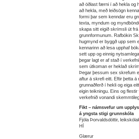
að öðlast færni í að hekla og
að hekla, með leiðsögn kenna
formi þar sem kenndar eru gru
texta, myndum og myndböndu
skapa sitt eigið skrímsli út 
grunnformunum. Rafbókin Skrí
hugmynd er byggð upp sem eit
kennarinn að lesa upphaf bók
sett upp og einnig nytsamlega
þegar lagt er af stað í verkef
sem útkoman er heklað skrím
Þegar þessum sex skrefum er l
aftur á skrefi eitt. Eftir þett
grunnaðferð í hekli og eiga ei
eigin teikningu. Eins og flestir
verkefnið vonandi skemmtileg
Fikt – námsvefur um upplysi
á yngsta stigi grunnskóla
Fjóla Þorvaldsdóttir, leikskóla
HÍ
Glærur