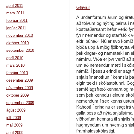
apríl 2011
Glærur
mars 2011
Á undanförnum árum og áratug
febrúar 2011
að tölvum og nýting þeirra í
janúar 2011
kostnaðarsamt hefur verið fyr
fyrir nemendur og starfsfólk 
nóvember 2010
eldri búnaði. Nú er svo komið
október 2010
bjóða upp á mjög fjölbreytta 
september 2010
þekkingar- og námstæki en ek
apríl 2010
náminu. Víða er því verið að
um að nemendur mæti í skólan
mars 2010
námið. Í þessu erindi er sagt
febrúar 2010
snjallsímanotkun í kennslu þa
desember 2009
eigin tæki í skólastofunni. G
nóvember 2009
samfélagsfræðikennara og m
sem þeir kenndu í einum skó
október 2009
nemendum í sex kennslustund
september 2009
Kahoot! Í erindinu er sagt fr
ágúst 2009
galla þess að nýta snjallsíma
júlí 2009
viðhorfum kennara til snjalls
hugmyndum um hvernig snjallt
maí 2009
framhaldsskólastigi.
apríl 2009