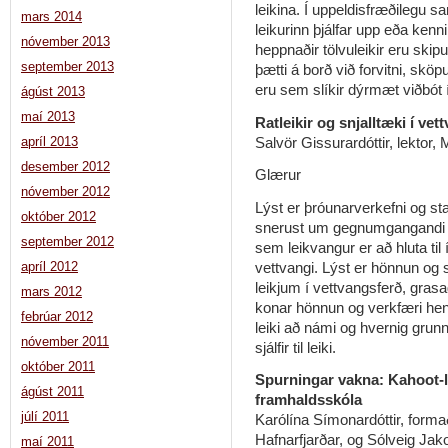
leikina. Í uppeldisfræðilegu 
mars 2014
leikurinn þjálfar upp eða ken
nóvember 2013
heppnaðir tölvuleikir eru skipu
september 2013
þætti á borð við forvitni, sk
eru sem slíkir dýrmæt viðbót 
ágúst 2013
maí 2013
Ratleikir og snjalltæki í ve
Salvör Gissurardóttir, lektor,
apríl 2013
desember 2012
Glærur
nóvember 2012
Lýst er þróunarverkefni og
október 2012
snerust um gegnumgangandi l
september 2012
sem leikvangur er að hluta til
vettvangi. Lýst er hönnun og 
apríl 2012
leikjum í vettvangsferð, grasa
mars 2012
konar hönnun og verkfæri hent
febrúar 2012
leiki að námi og hvernig grun
nóvember 2011
sjálfir til leiki.
október 2011
Spurningar vakna: Kahoot-
ágúst 2011
framhaldsskóla
júlí 2011
Karólína Símonardóttir, forma
Hafnarfjarðar, og Sólveig Jak
maí 2011