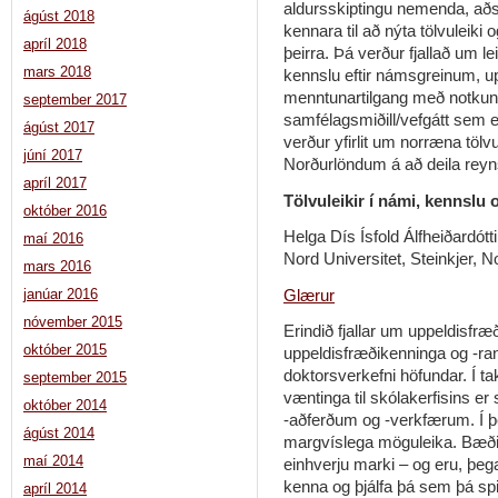
aldursskiptingu nemenda, aðst
ágúst 2018
kennara til að nýta tölvuleik
apríl 2018
þeirra. Þá verður fjallað um lei
mars 2018
kennslu eftir námsgreinum, u
menntunartilgang með notkun 
september 2017
samfélagsmiðill/vefgátt sem e
ágúst 2017
verður yfirlit um norræna tölvu
júní 2017
Norðurlöndum á að deila reynsl
apríl 2017
Tölvuleikir í námi, kennslu o
október 2016
Helga Dís Ísfold Álfheiðardótti
maí 2016
Nord Universitet, Steinkjer, N
mars 2016
Glærur
janúar 2016
nóvember 2015
Erindið fjallar um uppeldisfræðil
október 2015
uppeldisfræðikenninga og -ra
doktorsverkefni höfundar. Í ta
september 2015
væntinga til skólakerfisins e
október 2014
-aðferðum og -verkfærum. Í þ
ágúst 2014
margvíslega möguleika. Bæði er
maí 2014
einhverju marki – og eru, þegar
kenna og þjálfa þá sem þá spila 
apríl 2014