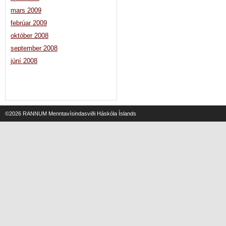
mars 2009
febrúar 2009
október 2008
september 2008
júní 2008
©2026
RANNUM Menntavísindasviði Háskóla Íslands