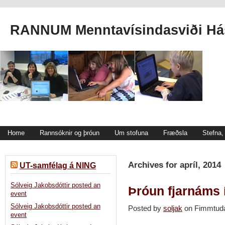
RANNUM Menntavísindasviði Hás
Home
Rannsóknir og þróun
Um stofuna
Fræðsla
Stefna
Archives for apríl, 2014
UT-samfélag á NING
Sólveig Jakobsdóttir posted an
Þróun fjarnáms í
event
Sólveig Jakobsdóttir posted an
Posted by
soljak
on Fimmtuda
event