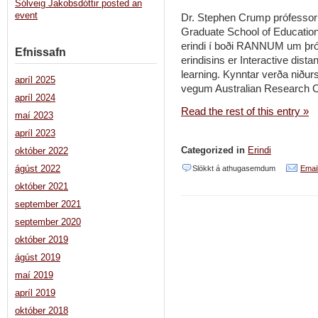
Sólveig Jakobsdóttir posted an
event
Dr. Stephen Crump prófessor e
Graduate School of Education 
erindi í boði RANNUM um þróu
Efnissafn
erindisins er Interactive dista
learning. Kynntar verða niðu
apríl 2025
vegum Australian Research C
apríl 2024
Read the rest of this entry »
maí 2023
apríl 2023
Categorized in
Erindi
október 2022
við
Slökkt á athugasemdum
Email
ágúst 2022
Þróun
október 2021
september 2021
fjarnáms
september 2020
í
október 2019
Ástralíu
ágúst 2019
maí 2019
apríl 2019
október 2018