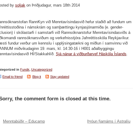
osted by
soljak
on Þriðjudagur, mars 18th 2014
annsóknarstofan RannKyn við Menntavísindasvið hefur staðið að fundum um
afnréttisstoðina í námskrám og samþættingu kynjasjónarmiða (e. gender-
clusion) í skólastarfi í samstarfi við Rannsóknarstofur Menntavísindasviðs á
ðkomandi rannsóknarsviðum og verkefnisstjóra Jafnréttisskóla Reykjavíkur.
æsti fundur verður um kennslu í upplýsingatækni og miðlun í samvinnu við
ANNUM miðvikudaginn 19. mars, kl. 14:30-16 í H001 aðalbyggingu
enntavísindasvið HÍ/Stakkahlíð.
Sjá nánar á viðburðarvef Háskóla Íslands
.
tegorized in
Fundir
,
Uncategorized
Email to friend
Blog it
Stay updated
Sorry, the comment form is closed at this time.
Menntabúðir – Educamp
Þróun fjarnáms í Ástralíu