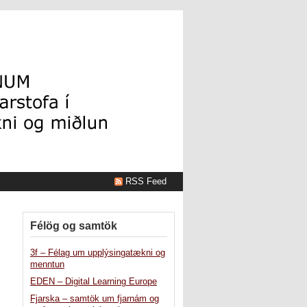
RSS Feed
Félög og samtök
3f – Félag um upplýsingatækni og
menntun
EDEN – Digital Learning Europe
Fjarska – samtök um fjarnám og