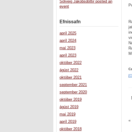
Sólveig Jakobsdóttir posted an
P
event
Efnissafn
R
j
in
apríl 2025
vi
apríl 2024
N
maí 2023
R
M
apríl 2023
október 2022
Ca
ágúst 2022
október 2021
september 2021
september 2020
október 2019
ágúst 2019
maí 2019
«
apríl 2019
október 2018