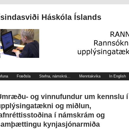
indasviði Háskóla Íslands
ofuna
Fræðsla
Stefna, námskrá…
Menntakvika
In English
Umræðu- og vinnufundur um kennslu í
upplýsingatækni og miðlun,
jafnréttisstoðina í námskrám og
samþættingu kynjasjónarmiða