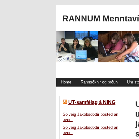
RANNUM Menntavís
Home
Rannsóknir og þróun
Um st
UT-samfélag á NING
Sólveig Jakobsdóttir posted an
event
Sólveig Jakobsdóttir posted an
event